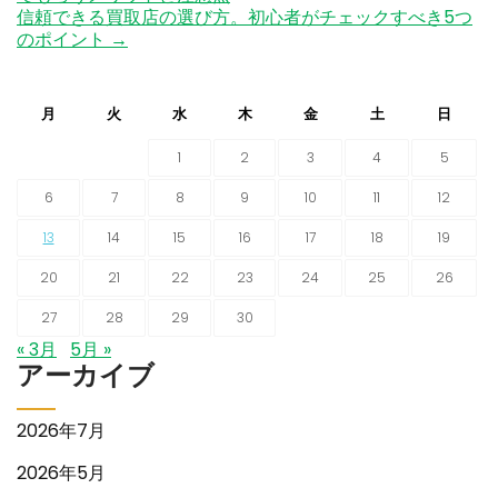
navigation
信頼できる買取店の選び方。初心者がチェックすべき5つ
のポイント
→
月
火
水
木
金
土
日
1
2
3
4
5
6
7
8
9
10
11
12
13
14
15
16
17
18
19
20
21
22
23
24
25
26
27
28
29
30
« 3月
5月 »
アーカイブ
2026年7月
2026年5月