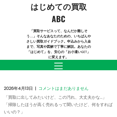
Skip
はじめての買取
to
content
ABC
「買取サービスって、なんだか難しそ
う…」そんなあなたのための、いちばんや
さしい買取ガイドブック。申込みから入金
まで、写真や図解で丁寧に解説。あなたの
「はじめて」を、安心の「お小遣いGET」
に変えます。
査定額がグッと上がる！売る前にやる
べき「簡単お掃除」テクニック
2026年4月13日
|
コメントはまだありません
「買取に出してみたいけど、この汚れ、大丈夫かな…」
「掃除したほうが高く売れるって聞いたけど、何をすれば
いいの？」