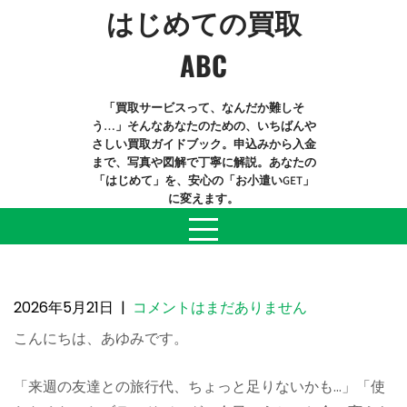
Skip
はじめての買取
to
content
ABC
「買取サービスって、なんだか難しそ
う…」そんなあなたのための、いちばんや
さしい買取ガイドブック。申込みから入金
まで、写真や図解で丁寧に解説。あなたの
「はじめて」を、安心の「お小遣いGET」
に変えます。
【店頭買取】その場で現金化！すぐに
売りたい人向けのメリットと、お店選
びのコツ
2026年5月21日
|
コメントはまだありません
こんにちは、あゆみです。
「来週の友達との旅行代、ちょっと足りないかも…」「使