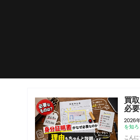
買取
必
2026
を知ろ
こんに