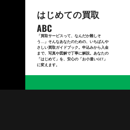
Skip
to
はじめての買取
content
ABC
「買取サービスって、なんだか難しそ
う…」そんなあなたのための、いちばんや
さしい買取ガイドブック。申込みから入金
まで、写真や図解で丁寧に解説。あなたの
「はじめて」を、安心の「お小遣いGET」
に変えます。